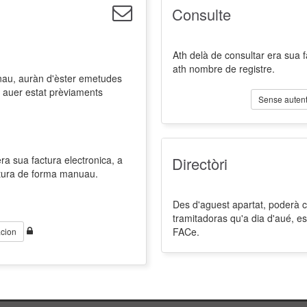
Consulte
Ath delà de consultar era sua 
ath nombre de registre.
nau, auràn d'èster emetudes
 auer estat prèviaments
Sense autent
a sua factura electronica, a
Directòri
ctura de forma manuau.
Des d'aguest apartat, poderà co
tramitadoras qu'a dia d'aué, es
FACe.
cion