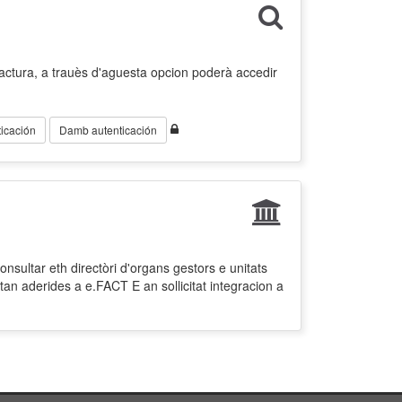
factura, a trauès d'aguesta opcion poderà accedir
icación
Damb autenticación
nsultar eth directòri d'organs gestors e unitats
tan aderides a e.FACT E an sollicitat integracion a