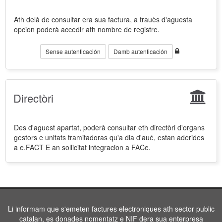
Ath delà de consultar era sua factura, a trauès d'aguesta
opcion poderà accedir ath nombre de registre.
Sense autenticación
Damb autenticación
Directòri
Des d'aguest apartat, poderà consultar eth directòri d'organs
gestors e unitats tramitadoras qu'a dia d'aué, estan aderides
a e.FACT E an sollicitat integracion a FACe.
Li informam que s'emeten factures electroniques ath sector public
catalan, es donades nomentatz e NIF dera sua enterpresa