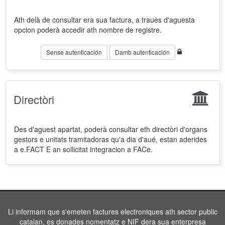
Ath delà de consultar era sua factura, a trauès d'aguesta
opcion poderà accedir ath nombre de registre.
Sense autenticación
Damb autenticación
Directòri
Des d'aguest apartat, poderà consultar eth directòri d'organs
gestors e unitats tramitadoras qu'a dia d'aué, estan aderides
a e.FACT E an sollicitat integracion a FACe.
Li informam que s'emeten factures electroniques ath sector public
catalan, es donades nomentatz e NIF dera sua enterpresa