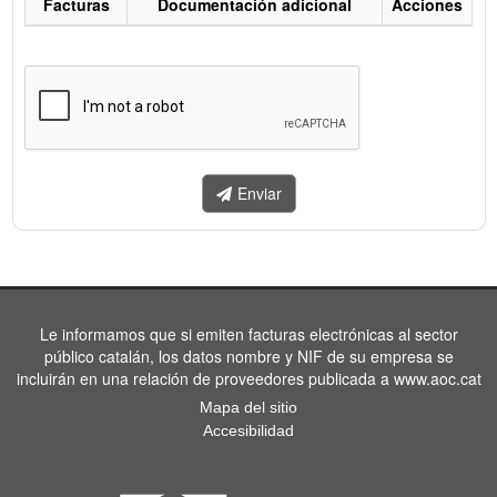
Facturas
Documentación adicional
Acciones
Listado
de
facturas
a
enviar.
Enviar
Le informamos que si emiten facturas electrónicas al sector
público catalán, los datos nombre y NIF de su empresa se
incluirán en una relación de proveedores publicada a www.aoc.cat
Mapa del sitio
Accesibilidad