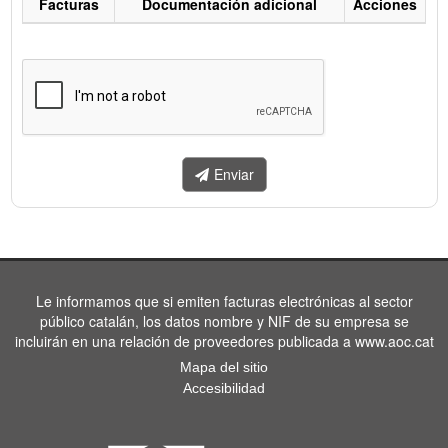
Facturas
Documentación adicional
Acciones
Listado
de
facturas
a
enviar.
Enviar
Le informamos que si emiten facturas electrónicas al sector
público catalán, los datos nombre y NIF de su empresa se
incluirán en una relación de proveedores publicada a www.aoc.cat
Mapa del sitio
Accesibilidad