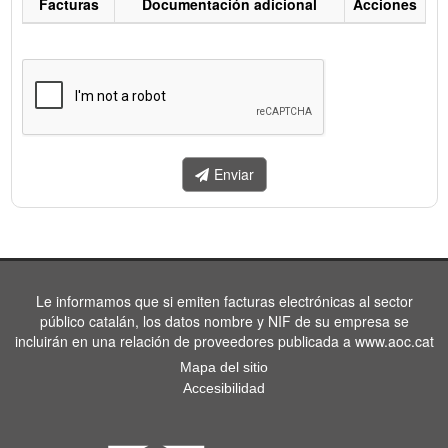
Facturas
Documentación adicional
Acciones
Listado
de
facturas
a
enviar.
Enviar
Le informamos que si emiten facturas electrónicas al sector
público catalán, los datos nombre y NIF de su empresa se
incluirán en una relación de proveedores publicada a www.aoc.cat
Mapa del sitio
Accesibilidad