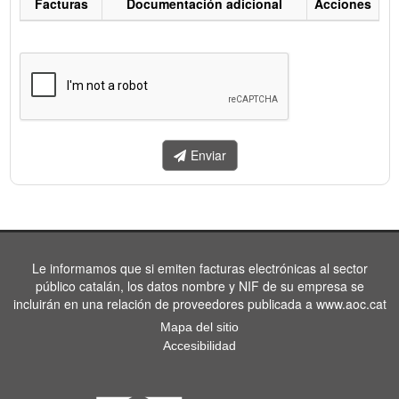
Facturas
Documentación adicional
Acciones
Listado
de
facturas
a
enviar.
Enviar
Le informamos que si emiten facturas electrónicas al sector
público catalán, los datos nombre y NIF de su empresa se
incluirán en una relación de proveedores publicada a www.aoc.cat
Mapa del sitio
Accesibilidad