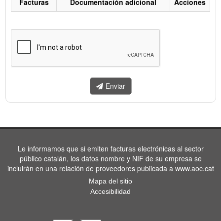
Facturas
Documentación adicional
Acciones
Listado
de
facturas
a
enviar.
Enviar
Le informamos que si emiten facturas electrónicas al sector
público catalán, los datos nombre y NIF de su empresa se
incluirán en una relación de proveedores publicada a www.aoc.cat
Mapa del sitio
Accesibilidad