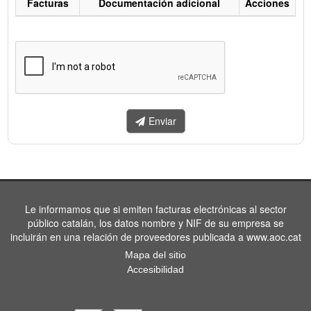
Facturas
Documentación adicional
Acciones
Listado
de
facturas
a
enviar.
Enviar
Le informamos que si emiten facturas electrónicas al sector
público catalán, los datos nombre y NIF de su empresa se
incluirán en una relación de proveedores publicada a www.aoc.cat
Mapa del sitio
Accesibilidad