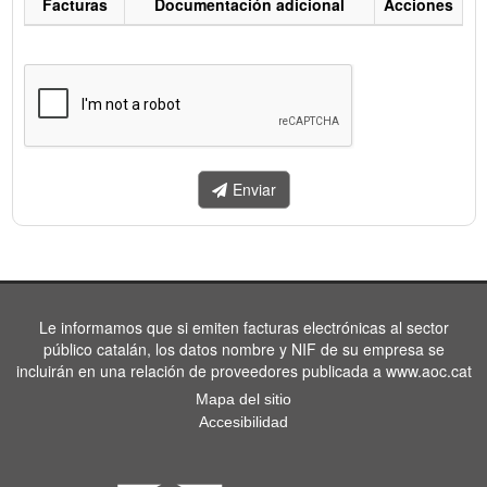
Facturas
Documentación adicional
Acciones
Listado
de
facturas
a
enviar.
Enviar
Le informamos que si emiten facturas electrónicas al sector
público catalán, los datos nombre y NIF de su empresa se
incluirán en una relación de proveedores publicada a www.aoc.cat
Mapa del sitio
Accesibilidad