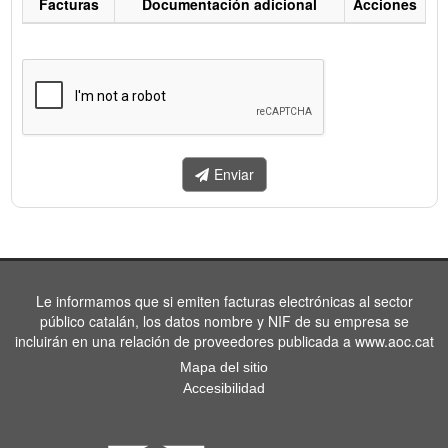
Facturas
Documentación adicional
Acciones
Listado
de
facturas
a
enviar.
Enviar
Le informamos que si emiten facturas electrónicas al sector
público catalán, los datos nombre y NIF de su empresa se
incluirán en una relación de proveedores publicada a www.aoc.cat
Mapa del sitio
Accesibilidad