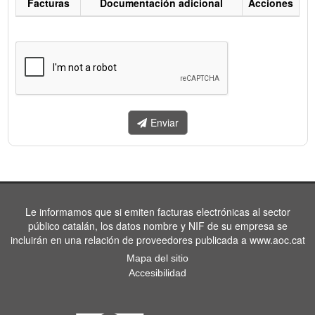
Facturas
Documentación adicional
Acciones
Listado
de
facturas
a
enviar.
Enviar
Le informamos que si emiten facturas electrónicas al sector
público catalán, los datos nombre y NIF de su empresa se
incluirán en una relación de proveedores publicada a www.aoc.cat
Mapa del sitio
Accesibilidad