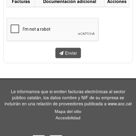
Facturas
Documentación adicional
Acciones
Listado
de
facturas
a
enviar.
Enviar
Le informamos que si emiten facturas electrónicas al sector
público catalán, los datos nombre y NIF de su empresa se
incluirán en una relación de proveedores publicada a www.aoc.cat
Mapa del sitio
Accesibilidad