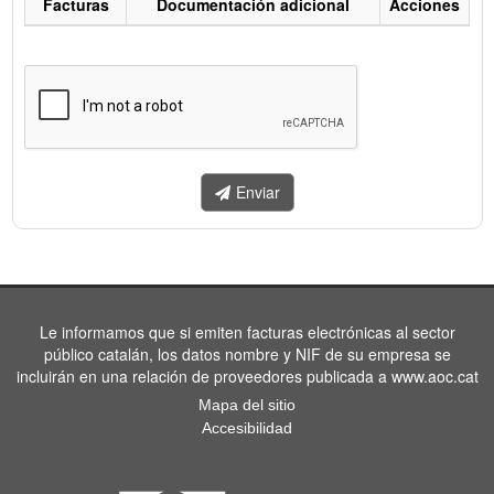
Facturas
Documentación adicional
Acciones
Listado
de
facturas
a
enviar.
Enviar
Le informamos que si emiten facturas electrónicas al sector
público catalán, los datos nombre y NIF de su empresa se
incluirán en una relación de proveedores publicada a www.aoc.cat
Mapa del sitio
Accesibilidad