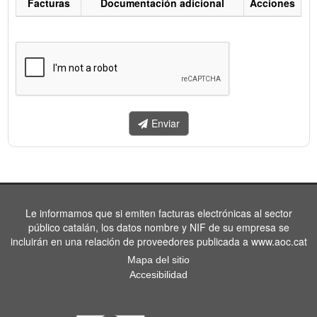
Facturas
Documentación adicional
Acciones
Listado
de
facturas
a
enviar.
Enviar
Le informamos que si emiten facturas electrónicas al sector
público catalán, los datos nombre y NIF de su empresa se
incluirán en una relación de proveedores publicada a www.aoc.cat
Mapa del sitio
Accesibilidad