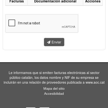
Facturas
Documentación adicional
Acciones
Listado
de
facturas
a
enviar.
Enviar
Le informamos que si emiten facturas electrónicas al sector
público catalán, los datos nombre y NIF de su empresa se
incluirán en una relación de proveedores publicada a www.aoc.cat
Mapa del sitio
Accesibilidad