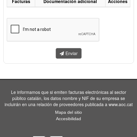
Facturas
Documentación adicional
Acciones
Listado
de
facturas
a
enviar.
Enviar
Le informamos que si emiten facturas electrónicas al sector
público catalán, los datos nombre y NIF de su empresa se
incluirán en una relación de proveedores publicada a www.aoc.cat
Mapa del sitio
Accesibilidad