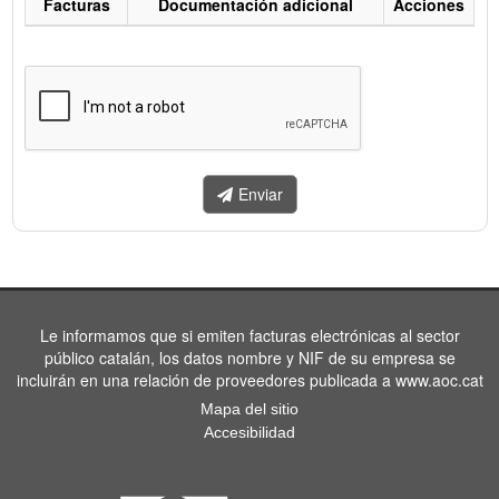
Facturas
Documentación adicional
Acciones
Listado
de
facturas
a
enviar.
Enviar
Le informamos que si emiten facturas electrónicas al sector
público catalán, los datos nombre y NIF de su empresa se
incluirán en una relación de proveedores publicada a www.aoc.cat
Mapa del sitio
Accesibilidad