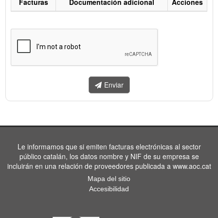
Facturas
Documentación adicional
Acciones
Listado
de
facturas
a
enviar.
Enviar
Le informamos que si emiten facturas electrónicas al sector
público catalán, los datos nombre y NIF de su empresa se
incluirán en una relación de proveedores publicada a www.aoc.cat
Mapa del sitio
Accesibilidad