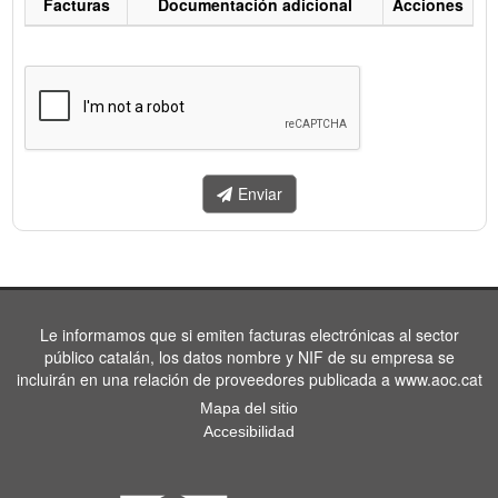
Facturas
Documentación adicional
Acciones
Listado
de
facturas
a
enviar.
Enviar
Le informamos que si emiten facturas electrónicas al sector
público catalán, los datos nombre y NIF de su empresa se
incluirán en una relación de proveedores publicada a www.aoc.cat
Mapa del sitio
Accesibilidad