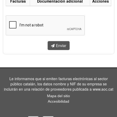
Facturas
Documentación adicional
Acciones
Listado
de
facturas
a
enviar.
Enviar
Le informamos que si emiten facturas electrónicas al sector
público catalán, los datos nombre y NIF de su empresa se
incluirán en una relación de proveedores publicada a www.aoc.cat
Mapa del sitio
Accesibilidad