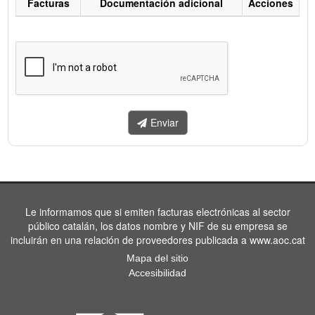
Facturas
Documentación adicional
Acciones
Listado
de
facturas
a
enviar.
Enviar
Le informamos que si emiten facturas electrónicas al sector
público catalán, los datos nombre y NIF de su empresa se
incluirán en una relación de proveedores publicada a www.aoc.cat
Mapa del sitio
Accesibilidad