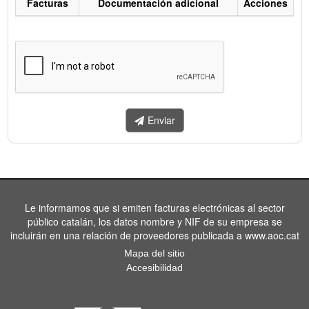
Facturas
Documentación adicional
Acciones
Listado
de
facturas
a
enviar.
Enviar
Le informamos que si emiten facturas electrónicas al sector
público catalán, los datos nombre y NIF de su empresa se
incluirán en una relación de proveedores publicada a www.aoc.cat
Mapa del sitio
Accesibilidad