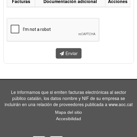
Facturas
Documentación adicional
Acciones
Listado
de
facturas
a
enviar.
Enviar
Le informamos que si emiten facturas electrónicas al sector
público catalán, los datos nombre y NIF de su empresa se
incluirán en una relación de proveedores publicada a www.aoc.cat
Mapa del sitio
Accesibilidad