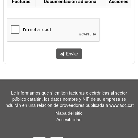
Facturas
Documentación adicional
Acciones
Listado
de
facturas
a
enviar.
Enviar
Le informamos que si emiten facturas electrónicas al sector
público catalán, los datos nombre y NIF de su empresa se
incluirán en una relación de proveedores publicada a www.aoc.cat
Mapa del sitio
Accesibilidad