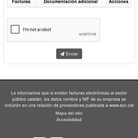
Facturas
Documentación adicional
Acciones
Listado
de
facturas
a
enviar.
Enviar
Le informamos que si emiten facturas electrónicas al sector
público catalán, los datos nombre y NIF de su empresa se
incluirán en una relación de proveedores publicada a www.aoc.cat
Mapa del sitio
Accesibilidad