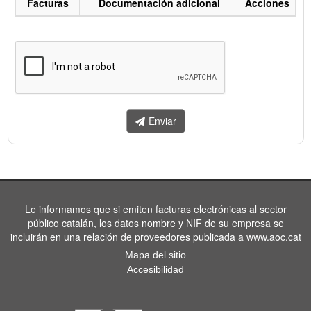
Facturas
Documentación adicional
Acciones
Listado
de
facturas
a
enviar.
Enviar
Le informamos que si emiten facturas electrónicas al sector
público catalán, los datos nombre y NIF de su empresa se
incluirán en una relación de proveedores publicada a www.aoc.cat
Mapa del sitio
Accesibilidad