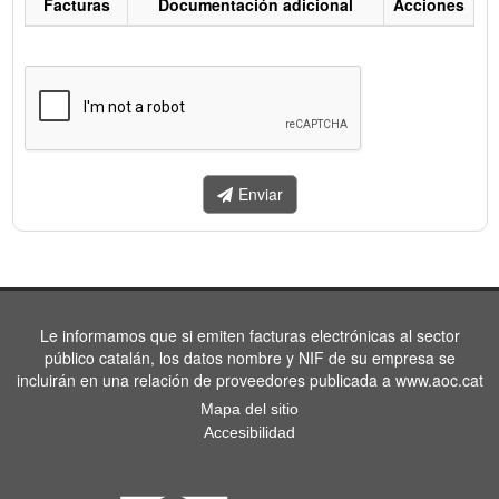
Facturas
Documentación adicional
Acciones
Listado
de
facturas
a
enviar.
Enviar
Le informamos que si emiten facturas electrónicas al sector
público catalán, los datos nombre y NIF de su empresa se
incluirán en una relación de proveedores publicada a www.aoc.cat
Mapa del sitio
Accesibilidad