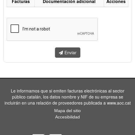
Facturas
Documentación adicional
Acciones
Listado
de
facturas
a
enviar.
Enviar
Le informamos que si emiten facturas electrónicas al sector
público catalán, los datos nombre y NIF de su empresa se
incluirán en una relación de proveedores publicada a www.aoc.cat
Mapa del sitio
Accesibilidad