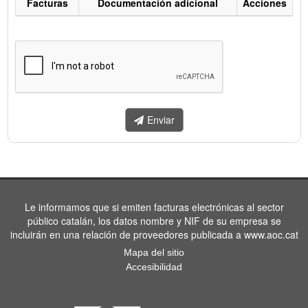
Facturas
Documentación adicional
Acciones
Listado
de
facturas
a
enviar.
Enviar
Le informamos que si emiten facturas electrónicas al sector
público catalán, los datos nombre y NIF de su empresa se
incluirán en una relación de proveedores publicada a www.aoc.cat
Mapa del sitio
Accesibilidad