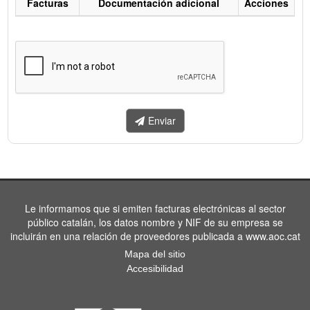
Facturas
Documentación adicional
Acciones
Listado
de
facturas
a
enviar.
Enviar
Le informamos que si emiten facturas electrónicas al sector
público catalán, los datos nombre y NIF de su empresa se
incluirán en una relación de proveedores publicada a www.aoc.cat
Mapa del sitio
Accesibilidad