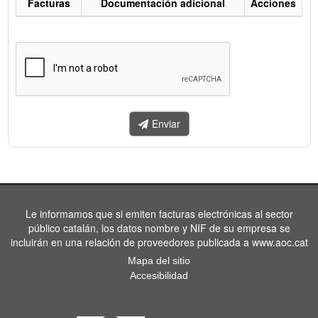
Facturas
Documentación adicional
Acciones
Listado
de
facturas
a
enviar.
Enviar
Le informamos que si emiten facturas electrónicas al sector
público catalán, los datos nombre y NIF de su empresa se
incluirán en una relación de proveedores publicada a www.aoc.cat
Mapa del sitio
Accesibilidad