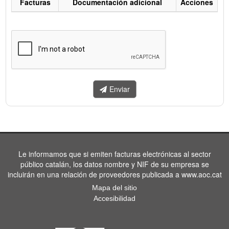
Facturas
Documentación adicional
Acciones
Listado
de
facturas
a
enviar.
Enviar
Le informamos que si emiten facturas electrónicas al sector
público catalán, los datos nombre y NIF de su empresa se
incluirán en una relación de proveedores publicada a www.aoc.cat
Mapa del sitio
Accesibilidad