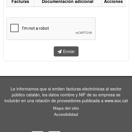
Facturas
Documentación adicional
Acciones
Listado
de
facturas
a
enviar.
Enviar
Le informamos que si emiten facturas electrónicas al sector
público catalán, los datos nombre y NIF de su empresa se
incluirán en una relación de proveedores publicada a www.aoc.cat
Mapa del sitio
Accesibilidad