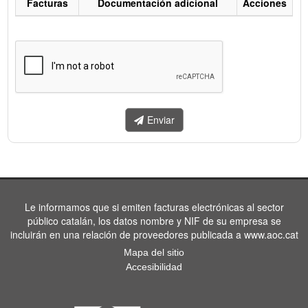
Facturas
Documentación adicional
Acciones
Listado
de
facturas
a
enviar.
Enviar
Le informamos que si emiten facturas electrónicas al sector
público catalán, los datos nombre y NIF de su empresa se
incluirán en una relación de proveedores publicada a www.aoc.cat
Mapa del sitio
Accesibilidad