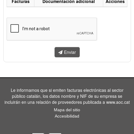
Facturas
Documentación adicional
Acciones
Listado
de
facturas
a
enviar.
Enviar
Le informamos que si emiten facturas electrónicas al sector
público catalán, los datos nombre y NIF de su empresa se
incluirán en una relación de proveedores publicada a www.aoc.cat
Mapa del sitio
Accesibilidad