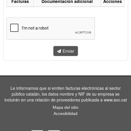
Facturas
Documentación adicional
Acciones
Listado
de
facturas
a
enviar.
Enviar
Le informamos que si emiten facturas electrónicas al sector
público catalán, los datos nombre y NIF de su empresa se
incluirán en una relación de proveedores publicada a www.aoc.cat
Mapa del sitio
Accesibilidad