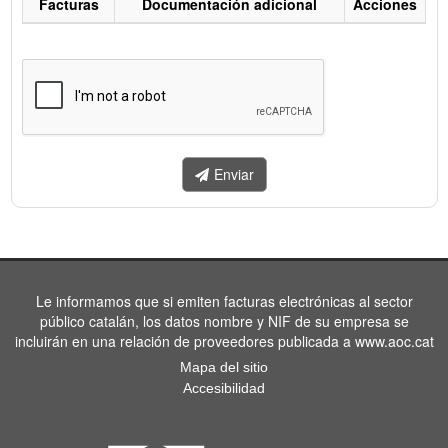
Facturas
Documentación adicional
Acciones
Listado
de
facturas
a
enviar.
Enviar
Le informamos que si emiten facturas electrónicas al sector
público catalán, los datos nombre y NIF de su empresa se
incluirán en una relación de proveedores publicada a www.aoc.cat
Mapa del sitio
Accesibilidad