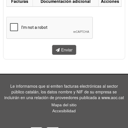
Facturas
Documentación adicional
Acciones
Listado
de
facturas
a
enviar.
Enviar
Le informamos que si emiten facturas electrónicas al sector
público catalán, los datos nombre y NIF de su empresa se
incluirán en una relación de proveedores publicada a www.aoc.cat
Mapa del sitio
Accesibilidad