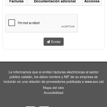
Facturas
Documentación adicional
Acciones
Listado
de
facturas
a
enviar.
Enviar
Le informamos que si emiten facturas electrónicas al sector
público catalán, los datos nombre y NIF de su empresa se
incluirán en una relación de proveedores publicada a www.aoc.cat
Mapa del sitio
Accesibilidad