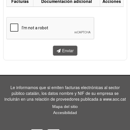
Facturas
Documentación adicional
Acciones
Listado
de
facturas
a
enviar.
Enviar
Le informamos que si emiten facturas electrónicas al sector
público catalán, los datos nombre y NIF de su empresa se
incluirán en una relación de proveedores publicada a www.aoc.cat
Mapa del sitio
Accesibilidad