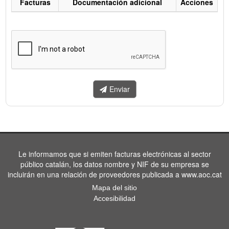
Facturas
Documentación adicional
Acciones
Listado
de
facturas
a
enviar.
Enviar
Le informamos que si emiten facturas electrónicas al sector
público catalán, los datos nombre y NIF de su empresa se
incluirán en una relación de proveedores publicada a www.aoc.cat
Mapa del sitio
Accesibilidad