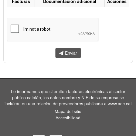
Facturas
Documentación adicional
Acciones
Listado
de
facturas
a
enviar.
Enviar
Le informamos que si emiten facturas electrónicas al sector
público catalán, los datos nombre y NIF de su empresa se
incluirán en una relación de proveedores publicada a www.aoc.cat
Mapa del sitio
Accesibilidad