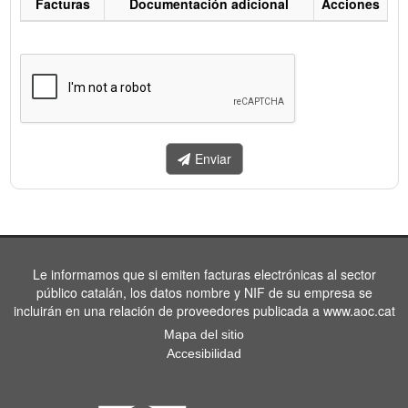
Facturas
Documentación adicional
Acciones
Listado
de
facturas
a
enviar.
Enviar
Le informamos que si emiten facturas electrónicas al sector
público catalán, los datos nombre y NIF de su empresa se
incluirán en una relación de proveedores publicada a www.aoc.cat
Mapa del sitio
Accesibilidad