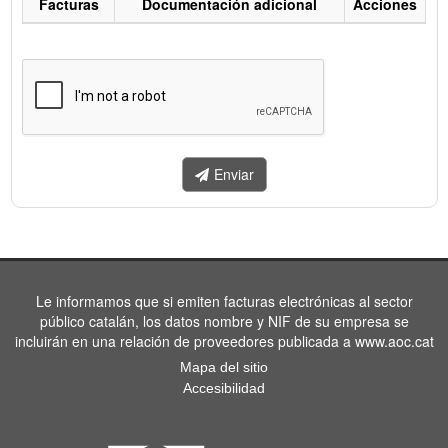
Facturas
Documentación adicional
Acciones
Listado
de
facturas
a
enviar.
Enviar
Le informamos que si emiten facturas electrónicas al sector
público catalán, los datos nombre y NIF de su empresa se
incluirán en una relación de proveedores publicada a www.aoc.cat
Mapa del sitio
Accesibilidad