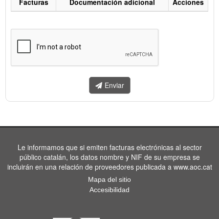
Facturas
Documentación adicional
Acciones
Listado
de
facturas
a
enviar.
Enviar
Le informamos que si emiten facturas electrónicas al sector
público catalán, los datos nombre y NIF de su empresa se
incluirán en una relación de proveedores publicada a www.aoc.cat
Mapa del sitio
Accesibilidad