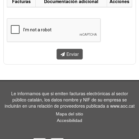
Facturas
Documentación adicional
Acciones
Listado
de
facturas
a
enviar.
Enviar
Le informamos que si emiten facturas electrónicas al sector
público catalán, los datos nombre y NIF de su empresa se
incluirán en una relación de proveedores publicada a www.aoc.cat
Mapa del sitio
Accesibilidad