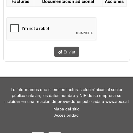
Facturas
Documentación adicional
Acciones
Listado
de
facturas
a
enviar.
Enviar
Le informamos que si emiten facturas electrónicas al sector
público catalán, los datos nombre y NIF de su empresa se
incluirán en una relación de proveedores publicada a www.aoc.cat
Mapa del sitio
Accesibilidad