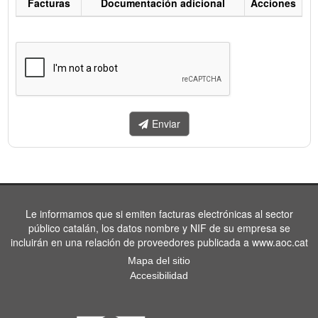
Facturas
Documentación adicional
Acciones
Listado
de
facturas
a
enviar.
Enviar
Le informamos que si emiten facturas electrónicas al sector
público catalán, los datos nombre y NIF de su empresa se
incluirán en una relación de proveedores publicada a www.aoc.cat
Mapa del sitio
Accesibilidad