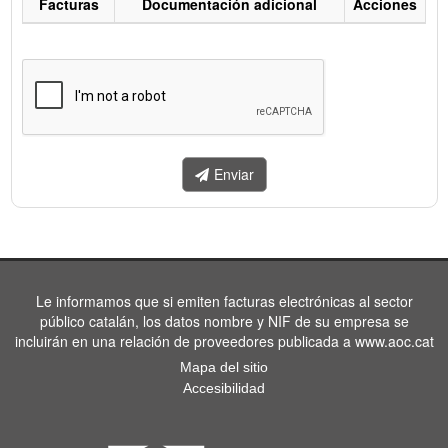
Facturas
Documentación adicional
Acciones
Listado
de
facturas
a
enviar.
Enviar
Le informamos que si emiten facturas electrónicas al sector
público catalán, los datos nombre y NIF de su empresa se
incluirán en una relación de proveedores publicada a www.aoc.cat
Mapa del sitio
Accesibilidad